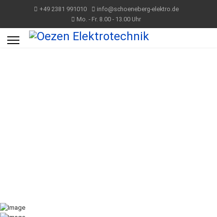
+49 2381 991010
info@schoeneberg-elektro.de
Mo. - Fr. 8.00 - 13.00 Uhr
Wir als Elektro-Profi garantieren
Ihnen beste Qualität seit über 45 Jahren.
Unsere Fachleute kümmern sich schnell
und zuverlässig um Planung und Durchführung
Wir setzen auf Qualität und Sicherheit
Denn Ihre Zufriedenheit ist uns sehr wichtig !